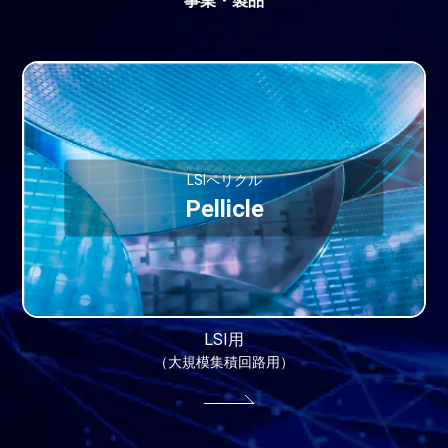
事業・製品
LSIペリクル
Pellicle
LSI用
（大規模集積回路用）